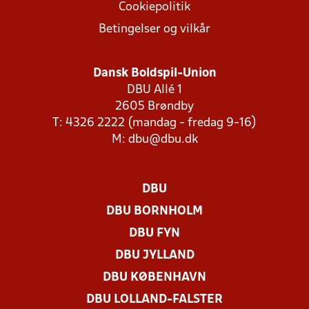
Cookiepolitik
Betingelser og vilkår
Dansk Boldspil-Union
DBU Allé 1
2605 Brøndby
T: 4326 2222 (mandag - fredag 9-16)
M:
dbu@dbu.dk
DBU
DBU BORNHOLM
DBU FYN
DBU JYLLAND
DBU KØBENHAVN
DBU LOLLAND-FALSTER