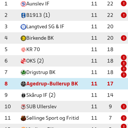
1
Aunslev IF
11
22
!
2
B1913 (1)
11
22
!
3
Langtved SG & IF
11
20
4
Birkende BK
11
20
!
5
KR 70
11
18
!
6
OKS (2)
11
18
!
!
7
Drigstrup BK
11
18
!
8
Agedrup-Bullerup BK
11
17
9
Skårup IF (2)
11
14
10
SUB Ullerslev
11
9
!
11
Søllinge Sport og Fritid
11
7
!
!