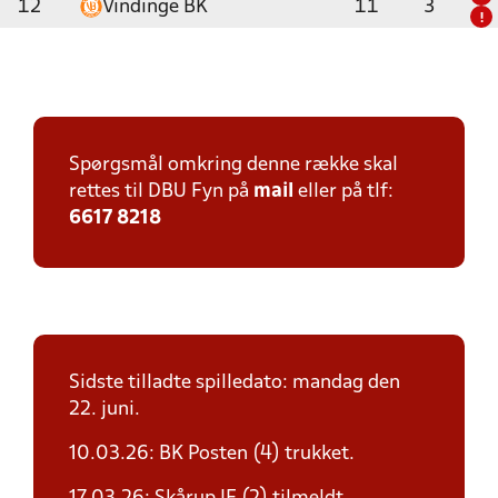
12
Vindinge BK
11
3
!
Spørgsmål omkring denne række skal
rettes til DBU Fyn på
mail
eller på tlf:
6617 8218
Sidste tilladte spilledato: mandag den
22. juni.
10.03.26: BK Posten (4) trukket.