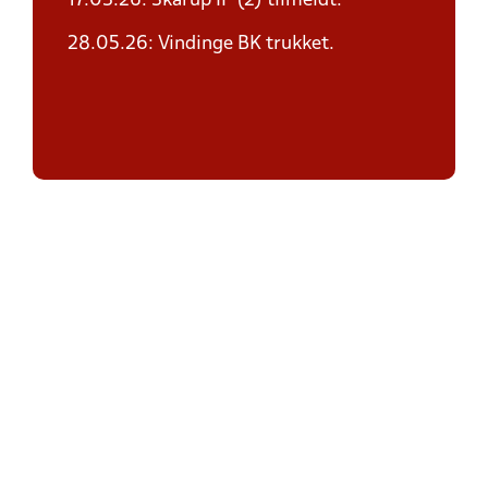
17.03.26: Skårup IF (2) tilmeldt.
28.05.26: Vindinge BK trukket.