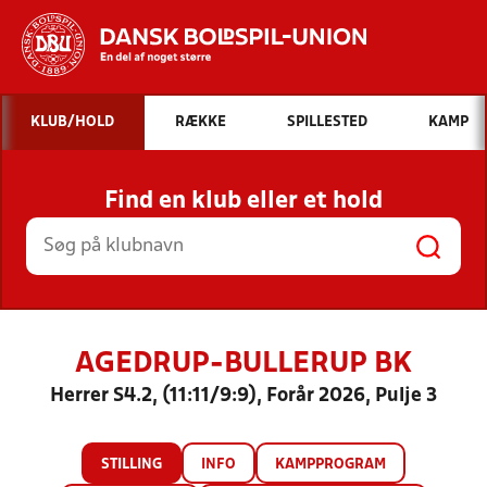
Hvad vil du søge efter?
KLUB/HOLD
RÆKKE
SPILLESTED
KAMP
INDHOLD OG NYHEDER
Find en klub eller et hold
STILLINGER, RESULTATER, KLUBBER OG
HOLD
AGEDRUP-BULLERUP BK
Herrer S4.2, (11:11/9:9), Forår 2026, Pulje 3
STILLING
INFO
KAMPPROGRAM