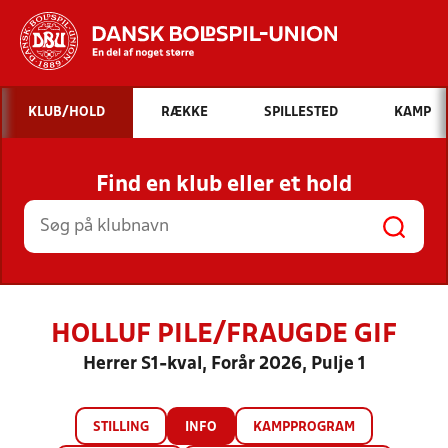
Hvad vil du søge efter?
KLUB/HOLD
RÆKKE
SPILLESTED
KAMP
INDHOLD OG NYHEDER
Find en klub eller et hold
STILLINGER, RESULTATER, KLUBBER OG
HOLD
HOLLUF PILE/FRAUGDE GIF
Herrer S1-kval, Forår 2026, Pulje 1
STILLING
INFO
KAMPPROGRAM