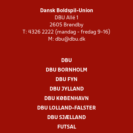
Dansk Boldspil-Union
DBU Allé 1
2605 Brøndby
T: 4326 2222 (mandag - fredag 9-16)
M:
dbu@dbu.dk
DBU
DBU BORNHOLM
DBU FYN
DBU JYLLAND
DBU KØBENHAVN
DBU LOLLAND-FALSTER
DBU SJÆLLAND
FUTSAL