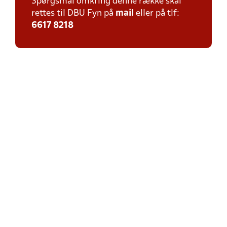
Spørgsmål omkring denne række skal
rettes til DBU Fyn på
mail
eller på tlf:
6617 8218