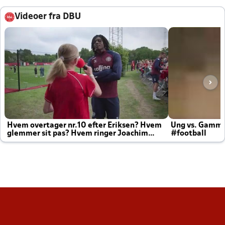
Videoer fra DBU
Hvem overtager nr.10 efter Eriksen? Hvem
Ung vs. Gamm
glemmer sit pas? Hvem ringer Joachim
#football
altid til efter kampe?