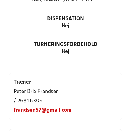
Rød/Grøn
Rød/Grøn
Grøn
DISPENSATION
Nej
TURNERINGSFORBEHOLD
Nej
Træner
Peter Brix Frandsen
/ 26846309
frandsen57@gmail.com