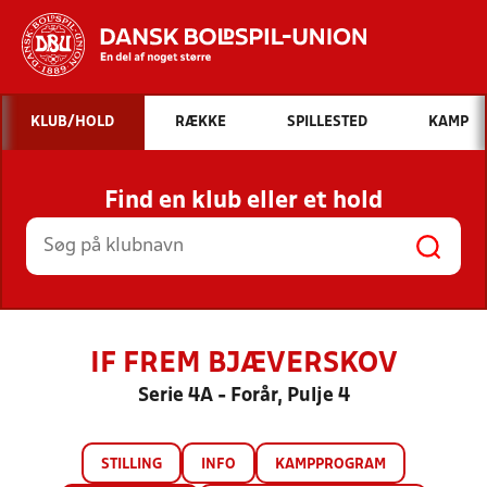
Hvad vil du søge efter?
KLUB/HOLD
RÆKKE
SPILLESTED
KAMP
INDHOLD OG NYHEDER
Find en klub eller et hold
STILLINGER, RESULTATER, KLUBBER OG
HOLD
IF FREM BJÆVERSKOV
Serie 4A - Forår, Pulje 4
STILLING
INFO
KAMPPROGRAM