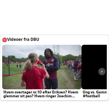
Videoer fra DBU
Hvem overtager nr.10 efter Eriksen? Hvem
Ung vs. Gamm
glemmer sit pas? Hvem ringer Joachim
#football
altid til efter kampe?