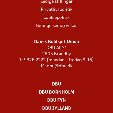
Ledige stillinger
Privatlivspolitik
Cookiepolitik
Betingelser og vilkår
Dansk Boldspil-Union
DBU Allé 1
2605 Brøndby
T: 4326 2222 (mandag - fredag 9-16)
M:
dbu@dbu.dk
DBU
DBU BORNHOLM
DBU FYN
DBU JYLLAND