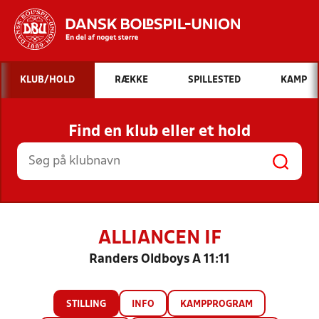
Hvad vil du søge efter?
KLUB/HOLD
RÆKKE
SPILLESTED
KAMP
INDHOLD OG NYHEDER
Find en klub eller et hold
STILLINGER, RESULTATER, KLUBBER OG
HOLD
ALLIANCEN IF
Randers Oldboys A 11:11
STILLING
INFO
KAMPPROGRAM