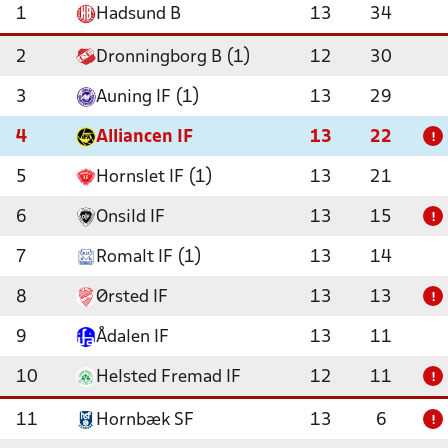
1
Hadsund B
13
34
2
Dronningborg B (1)
12
30
3
Auning IF (1)
13
29
4
Alliancen IF
13
22
!
5
Hornslet IF (1)
13
21
6
Onsild IF
13
15
!
7
Romalt IF (1)
13
14
8
Ørsted IF
13
13
!
9
Ådalen IF
13
11
10
Helsted Fremad IF
12
11
!
11
Hornbæk SF
13
6
!