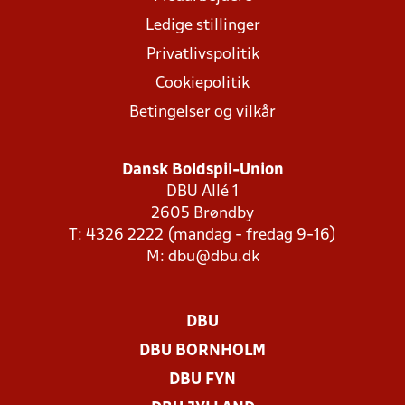
Ledige stillinger
Privatlivspolitik
Cookiepolitik
Betingelser og vilkår
Dansk Boldspil-Union
DBU Allé 1
2605 Brøndby
T: 4326 2222 (mandag - fredag 9-16)
M:
dbu@dbu.dk
DBU
DBU BORNHOLM
DBU FYN