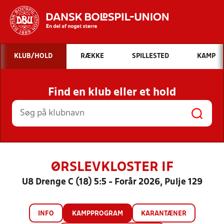
Hvad vil du søge efter?
KLUB/HOLD
RÆKKE
SPILLESTED
KAMP
INDHOLD OG NYHEDER
Find en klub eller et hold
STILLINGER, RESULTATER, KLUBBER OG
HOLD
ØRSLEVKLOSTER IF
U8 Drenge C (18) 5:5 - Forår 2026, Pulje 129
INFO
KAMPPROGRAM
KARANTÆNER