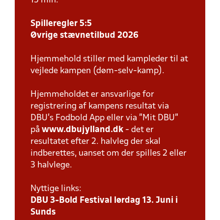
15 min.
Spilleregler 5:5
Øvrige stævnetilbud 2026
Hjemmehold stiller med kampleder til at
vejlede kampen (døm-selv-kamp).
Hjemmeholdet er ansvarlige for
registrering af kampens resultat via
DBU’s Fodbold App eller via ”Mit DBU”
på
www.dbujylland.dk
- det er
resultatet efter 2. halvleg der skal
indberettes, uanset om der spilles 2 eller
3 halvlege.
Nyttige links:
DBU 3-Bold Festival lørdag 13. Juni i
Sunds