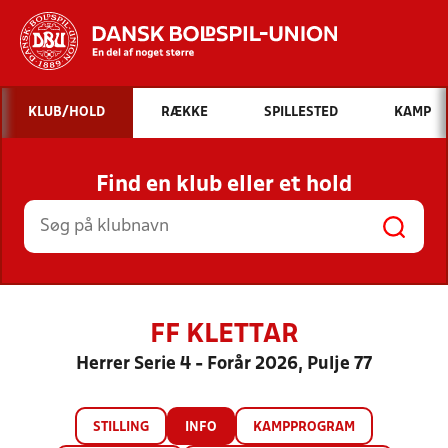
Hvad vil du søge efter?
KLUB/HOLD
RÆKKE
SPILLESTED
KAMP
INDHOLD OG NYHEDER
Find en klub eller et hold
STILLINGER, RESULTATER, KLUBBER OG
HOLD
FF KLETTAR
Herrer Serie 4 - Forår 2026, Pulje 77
STILLING
INFO
KAMPPROGRAM