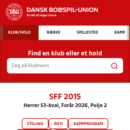
Hvad vil du søge efter?
KLUB/HOLD
RÆKKE
SPILLESTED
KAMP
INDHOLD OG NYHEDER
Find en klub eller et hold
STILLINGER, RESULTATER, KLUBBER OG
HOLD
SFF 2015
Herrer S3-kval, Forår 2026, Pulje 2
STILLING
INFO
KAMPPROGRAM