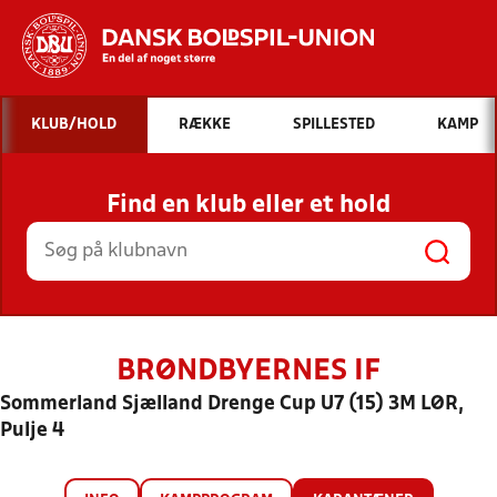
Hvad vil du søge efter?
KLUB/HOLD
RÆKKE
SPILLESTED
KAMP
INDHOLD OG NYHEDER
Find en klub eller et hold
STILLINGER, RESULTATER, KLUBBER OG
HOLD
BRØNDBYERNES IF
Sommerland Sjælland Drenge Cup U7 (15) 3M LØR,
Pulje 4