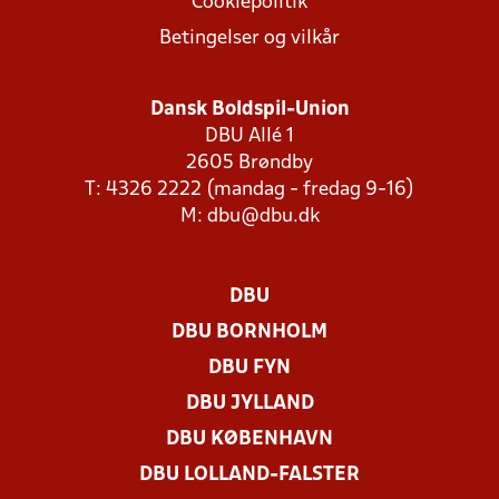
Cookiepolitik
Betingelser og vilkår
Dansk Boldspil-Union
DBU Allé 1
2605 Brøndby
T: 4326 2222 (mandag - fredag 9-16)
M:
dbu@dbu.dk
DBU
DBU BORNHOLM
DBU FYN
DBU JYLLAND
DBU KØBENHAVN
DBU LOLLAND-FALSTER