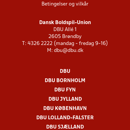
Betingelser og vilkår
Dansk Boldspil-Union
DBU Allé 1
2605 Brøndby
T: 4326 2222 (mandag - fredag 9-16)
M:
dbu@dbu.dk
DBU
DBU BORNHOLM
DBU FYN
DBU JYLLAND
DBU KØBENHAVN
DBU LOLLAND-FALSTER
DBU SJÆLLAND