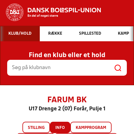
Hvad vil du søge efter?
KLUB/HOLD
RÆKKE
SPILLESTED
KAMP
INDHOLD OG NYHEDER
Find en klub eller et hold
STILLINGER, RESULTATER, KLUBBER OG
HOLD
FARUM BK
U17 Drenge 2 (07) Forår, Pulje 1
STILLING
INFO
KAMPPROGRAM