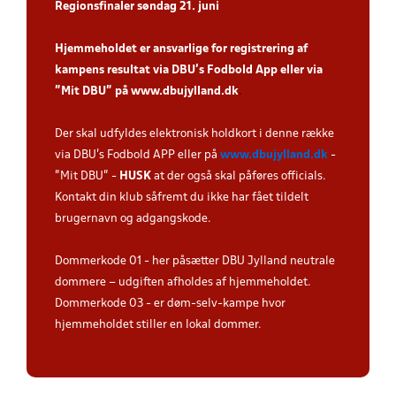
Regionsfinaler søndag 21. juni
Hjemmeholdet er ansvarlige for registrering af
kampens resultat via DBU’s Fodbold App eller via
”Mit DBU” på
www.dbujylland.dk
.
Der skal udfyldes elektronisk holdkort i denne række
via DBU's Fodbold APP eller på
www.dbujylland.dk
-
"Mit DBU" -
HUSK
at der også skal påføres officials.
Kontakt din klub såfremt du ikke har fået tildelt
brugernavn og adgangskode.
Dommerkode 01 - her påsætter DBU Jylland neutrale
dommere – udgiften afholdes af hjemmeholdet.
Dommerkode 03 - er døm-selv-kampe hvor
hjemmeholdet stiller en lokal dommer.