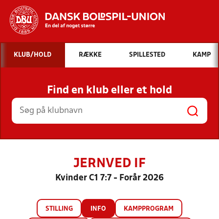
Hvad vil du søge efter?
KLUB/HOLD
RÆKKE
SPILLESTED
KAMP
INDHOLD OG NYHEDER
Find en klub eller et hold
STILLINGER, RESULTATER, KLUBBER OG
HOLD
JERNVED IF
Kvinder C1 7:7 - Forår 2026
STILLING
INFO
KAMPPROGRAM