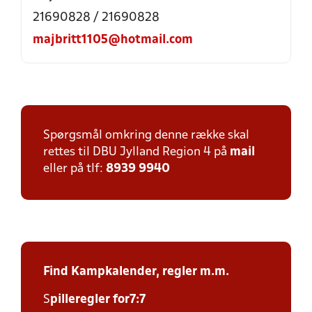
21690828 / 21690828
majbritt1105@hotmail.com
Spørgsmål omkring denne række skal
rettes til DBU Jylland Region 4 på
mail
eller på tlf:
8939 9940
Find Kampkalender,
regler m.m.
S
piller
egler for7:7