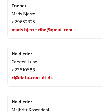
Træner
Mads Bjerre
/ 29652325
mads.bjerre.ribe@gmail.com
Holdleder
Carsten Lund
/ 23610588
cl@data-consult.dk
Holdleder
Majbritt Rosendahl