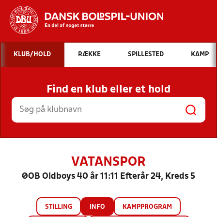
Hvad vil du søge efter?
KLUB/HOLD
RÆKKE
SPILLESTED
KAMP
INDHOLD OG NYHEDER
Find en klub eller et hold
STILLINGER, RESULTATER, KLUBBER OG
HOLD
VATANSPOR
ØOB Oldboys 40 år 11:11 Efterår 24, Kreds 5
STILLING
INFO
KAMPPROGRAM