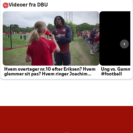
Videoer fra DBU
Hvem overtager nr.10 efter Eriksen? Hvem
Ung vs. Gamm
glemmer sit pas? Hvem ringer Joachim
#football
altid til efter kampe?