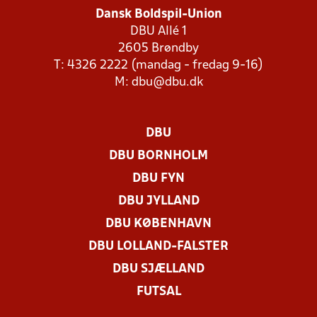
Dansk Boldspil-Union
DBU Allé 1
2605 Brøndby
T: 4326 2222 (mandag - fredag 9-16)
M:
dbu@dbu.dk
DBU
DBU BORNHOLM
DBU FYN
DBU JYLLAND
DBU KØBENHAVN
DBU LOLLAND-FALSTER
DBU SJÆLLAND
FUTSAL