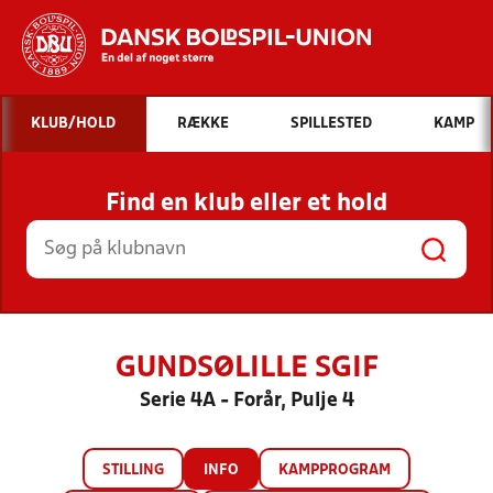
Hvad vil du søge efter?
KLUB/HOLD
RÆKKE
SPILLESTED
KAMP
INDHOLD OG NYHEDER
Find en klub eller et hold
STILLINGER, RESULTATER, KLUBBER OG
HOLD
GUNDSØLILLE SGIF
Serie 4A - Forår, Pulje 4
STILLING
INFO
KAMPPROGRAM