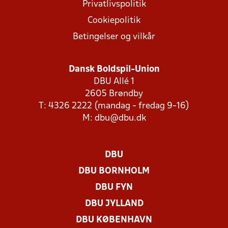
Privatlivspolitik
Cookiepolitik
Betingelser og vilkår
Dansk Boldspil-Union
DBU Allé 1
2605 Brøndby
T: 4326 2222 (mandag - fredag 9-16)
M:
dbu@dbu.dk
DBU
DBU BORNHOLM
DBU FYN
DBU JYLLAND
DBU KØBENHAVN