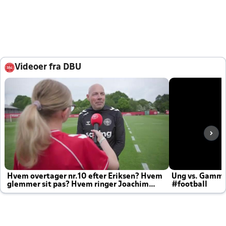
Videoer fra DBU
Hvem overtager nr.10 efter Eriksen? Hvem
Ung vs. Gamm
glemmer sit pas? Hvem ringer Joachim
#football
altid til efter kampe?