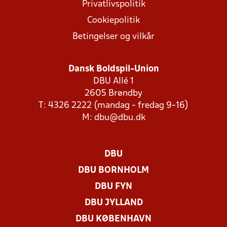
Privatlivspolitik
Cookiepolitik
Betingelser og vilkår
Dansk Boldspil-Union
DBU Allé 1
2605 Brøndby
T: 4326 2222 (mandag - fredag 9-16)
M:
dbu@dbu.dk
DBU
DBU BORNHOLM
DBU FYN
DBU JYLLAND
DBU KØBENHAVN