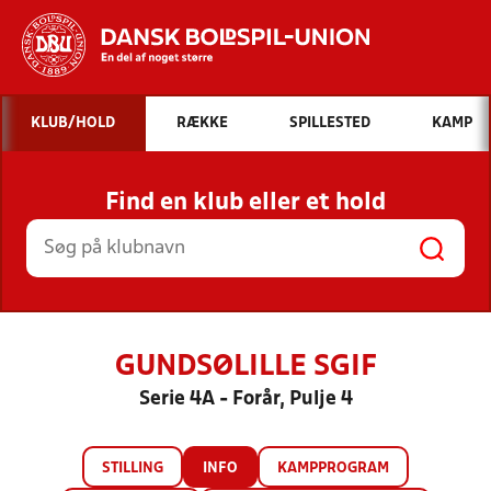
Hvad vil du søge efter?
KLUB/HOLD
RÆKKE
SPILLESTED
KAMP
INDHOLD OG NYHEDER
Find en klub eller et hold
STILLINGER, RESULTATER, KLUBBER OG
HOLD
GUNDSØLILLE SGIF
Serie 4A - Forår, Pulje 4
STILLING
INFO
KAMPPROGRAM