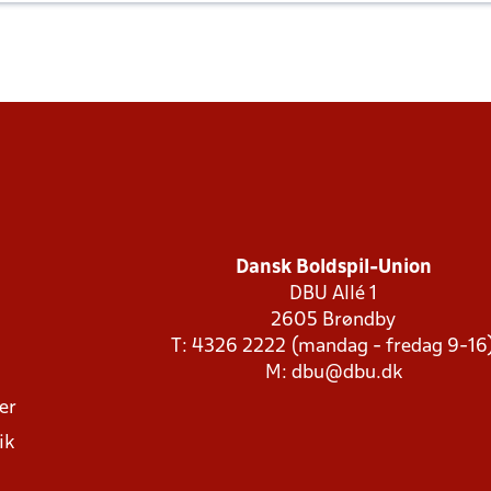
Dansk Boldspil-Union
DBU Allé 1
2605 Brøndby
T: 4326 2222 (mandag - fredag 9-16
M:
dbu@dbu.dk
ger
ik