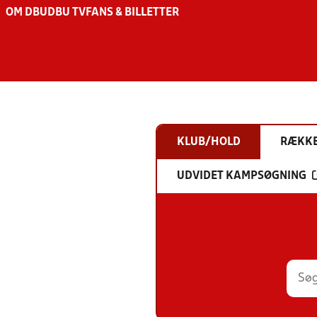
OM DBU
DBU TV
FANS & BILLETTER
KLUB/HOLD
RÆKK
UDVIDET KAMPSØGNING