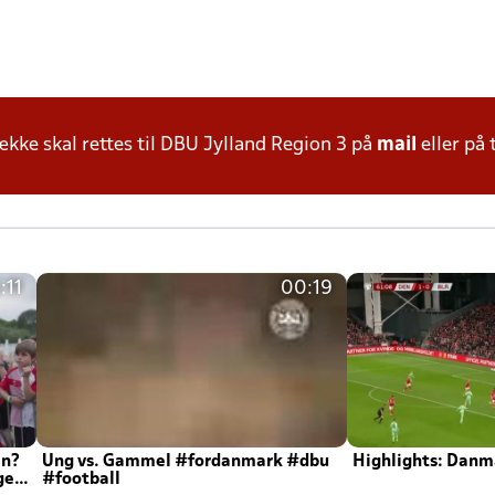
ke skal rettes til DBU Jylland Region 3 på
mail
eller på 
:11
00:19
en?
Ung vs. Gammel #fordanmark #dbu
Highlights: Danma
ger
#football