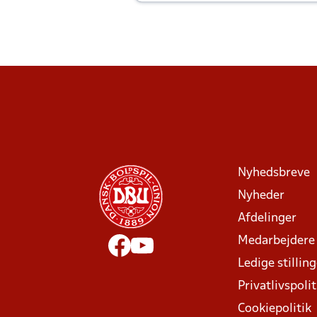
Joachim altid til efter kampe?
Nyhedsbreve
Nyheder
Afdelinger
Medarbejdere
Ledige stillin
Privatlivspolit
Cookiepolitik