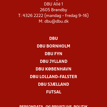
DBU Allé 1
2605 Brøndby
T: 4326 2222 (mandag - fredag 9-16)
M:
dbu@dbu.dk
DBU
DBU BORNHOLM
DBU FYN
DBU JYLLAND
DBU KØBENHAVN
DBU LOLLAND-FALSTER
DBU SJÆLLAND
FUTSAL