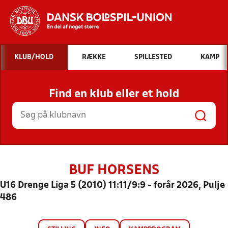
Hvad vil du søge efter?
KLUB/HOLD
RÆKKE
SPILLESTED
KAMP
INDHOLD OG NYHEDER
Find en klub eller et hold
STILLINGER, RESULTATER, KLUBBER OG
HOLD
BUF HORSENS
U16 Drenge Liga 5 (2010) 11:11/9:9 - forår 2026, Pulje
486