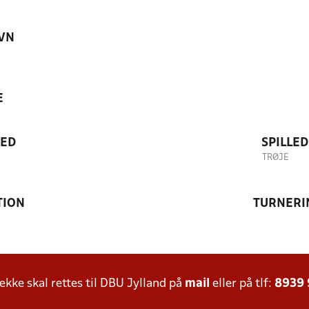
VN
E
TED
SPILLE
TRØJE
TION
TURNERI
ke skal rettes til DBU Jylland på
mail
eller på tlf:
8939