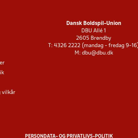
Dansk Boldspil-Union
DBU Allé 1
2605 Brøndby
T: 4326 2222 (mandag - fredag 9-16
M:
dbu@dbu.dk
ger
ik
 vilkår
PERSONDATA- OG PRIVATLIVS-POLITIK