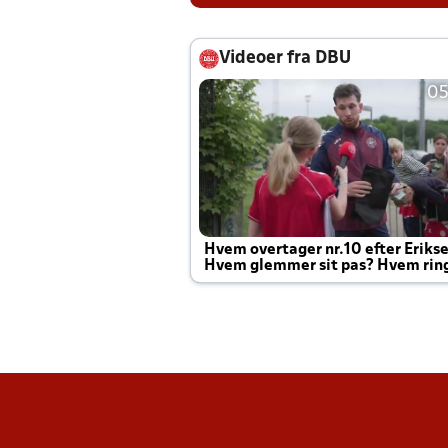
Videoer fra DBU
05
Hvem overtager nr.10 efter Eriks
Hvem glemmer sit pas? Hvem rin
Joachim altid til efter kampe?