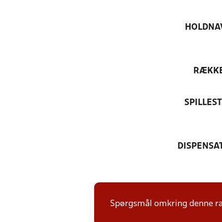
HOLDNA
RÆKK
SPILLES
DISPENSA
Spørgsmål omkring denne ræk