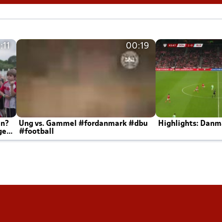
:11
00:19
en?
Ung vs. Gammel #fordanmark #dbu
Highlights: Danma
ger
#football