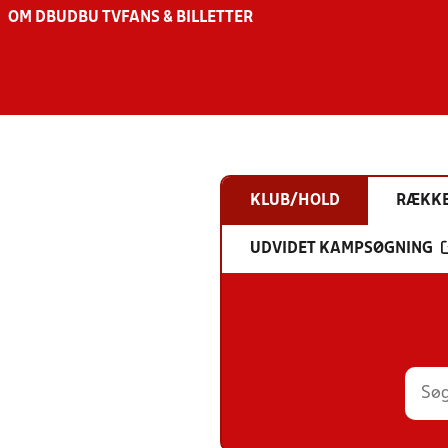
OM DBU
DBU TV
FANS & BILLETTER
KLUB/HOLD
RÆKK
UDVIDET KAMPSØGNING