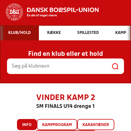
Hvad vil du søge efter?
KLUB/HOLD
RÆKKE
SPILLESTED
KAMP
INDHOLD OG NYHEDER
Find en klub eller et hold
STILLINGER, RESULTATER, KLUBBER OG
HOLD
VINDER KAMP 2
SM FINALS U14 drenge 1
INFO
KAMPPROGRAM
KARANTÆNER