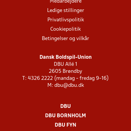
Medarbejdere
Ledige stillinger
Privatlivspolitik
Cookiepolitik
Betingelser og vilkår
Dansk Boldspil-Union
DBU Allé 1
2605 Brøndby
T: 4326 2222 (mandag - fredag 9-16)
M:
dbu@dbu.dk
DBU
DBU BORNHOLM
DBU FYN