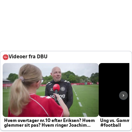
Videoer fra DBU
Hvem overtager nr.10 efter Eriksen? Hvem
Ung vs. Gamm
glemmer sit pas? Hvem ringer Joachim
#football
altid til efter kampe?