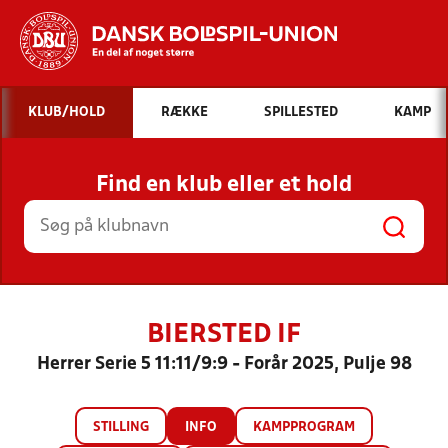
Hvad vil du søge efter?
KLUB/HOLD
RÆKKE
SPILLESTED
KAMP
INDHOLD OG NYHEDER
Find en klub eller et hold
STILLINGER, RESULTATER, KLUBBER OG
HOLD
BIERSTED IF
Herrer Serie 5 11:11/9:9 - Forår 2025, Pulje 98
STILLING
INFO
KAMPPROGRAM