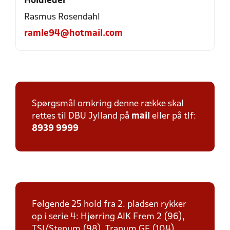
Holdleder
Rasmus Rosendahl
ramle94@hotmail.com
Spørgsmål omkring denne række skal
rettes til DBU Jylland på
mail
eller på tlf:
8939 9999
Følgende 25 hold fra 2. pladsen rykker
op i serie 4: Hjørring AIK Frem 2 (96),
TSI/Stenum (98), Tranum GF (104),