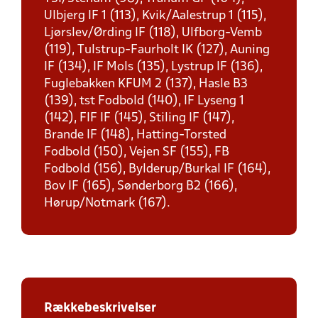
Ulbjerg IF 1 (113), Kvik/Aalestrup 1 (115),
Ljørslev/Ørding IF (118), Ulfborg-Vemb
(119), Tulstrup-Faurholt IK (127), Auning
IF (134), IF Mols (135), Lystrup IF (136),
Fuglebakken KFUM 2 (137), Hasle B3
(139), tst Fodbold (140), IF Lyseng 1
(142), FIF IF (145), Stiling IF (147),
Brande IF (148), Hatting-Torsted
Fodbold (150), Vejen SF (155), FB
Fodbold (156), Bylderup/Burkal IF (164),
Bov IF (165), Sønderborg B2 (166),
Hørup/Notmark (167).
Rækkebeskrivelser