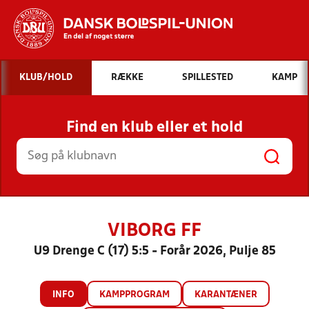
Hvad vil du søge efter?
KLUB/HOLD
RÆKKE
SPILLESTED
KAMP
INDHOLD OG NYHEDER
Find en klub eller et hold
STILLINGER, RESULTATER, KLUBBER OG
HOLD
VIBORG FF
U9 Drenge C (17) 5:5 - Forår 2026, Pulje 85
INFO
KAMPPROGRAM
KARANTÆNER