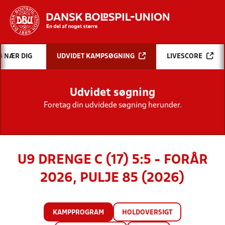
Hvad vil du søge efter?
B NÆR DIG
UDVIDET KAMPSØGNING
LIVESCORE
INDHOLD OG NYHEDER
Udvidet søgning
STILLINGER, RESULTATER, KLUBBER OG
HOLD
Foretag din udvidede søgning herunder.
U9 DRENGE C (17) 5:5 - FORÅR
2026, PULJE 85 (2026)
KAMPPROGRAM
HOLDOVERSIGT