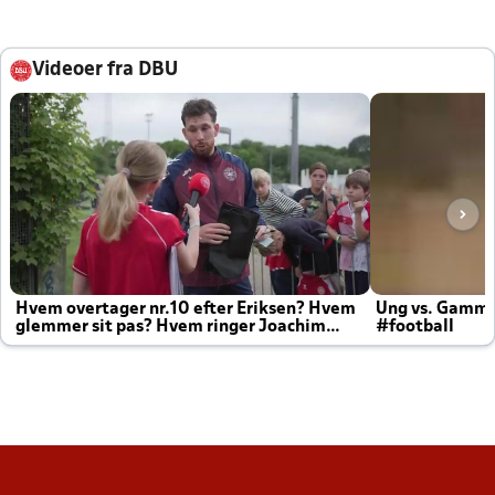
Videoer fra DBU
Hvem overtager nr.10 efter Eriksen? Hvem
Ung vs. Gamm
glemmer sit pas? Hvem ringer Joachim
#football
altid til efter kampe?