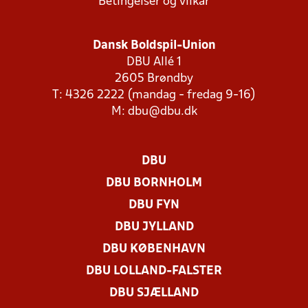
Betingelser og vilkår
Dansk Boldspil-Union
DBU Allé 1
2605 Brøndby
T: 4326 2222 (mandag - fredag 9-16)
M:
dbu@dbu.dk
DBU
DBU BORNHOLM
DBU FYN
DBU JYLLAND
DBU KØBENHAVN
DBU LOLLAND-FALSTER
DBU SJÆLLAND