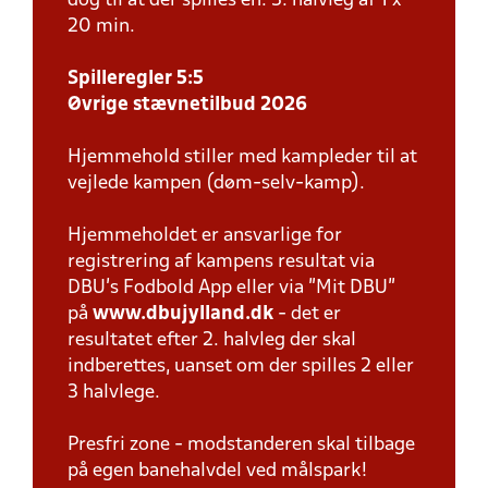
dog til at der spilles en. 3. halvleg af 1 x
20 min.
Spilleregler 5:5
Øvrige stævnetilbud 2026
Hjemmehold stiller med kampleder til at
vejlede kampen (døm-selv-kamp).
Hjemmeholdet er ansvarlige for
registrering af kampens resultat via
DBU’s Fodbold App eller via ”Mit DBU”
på
www.dbujylland.dk
- det er
resultatet efter 2. halvleg der skal
indberettes, uanset om der spilles 2 eller
3 halvlege.
Presfri zone - modstanderen skal tilbage
på egen banehalvdel ved målspark!