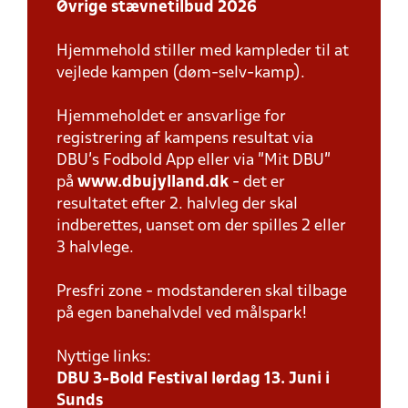
Øvrige stævnetilbud 2026
Hjemmehold stiller med kampleder til at
vejlede kampen (døm-selv-kamp).
Hjemmeholdet er ansvarlige for
registrering af kampens resultat via
DBU’s Fodbold App eller via ”Mit DBU”
på
www.dbujylland.dk
- det er
resultatet efter 2. halvleg der skal
indberettes, uanset om der spilles 2 eller
3 halvlege.
Presfri zone - modstanderen skal tilbage
på egen banehalvdel ved målspark!
Nyttige links:
DBU 3-Bold Festival lørdag 13. Juni i
Sunds