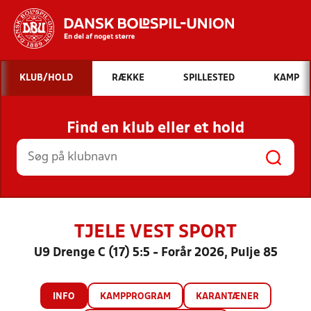
Hvad vil du søge efter?
KLUB/HOLD
RÆKKE
SPILLESTED
KAMP
INDHOLD OG NYHEDER
Find en klub eller et hold
STILLINGER, RESULTATER, KLUBBER OG
HOLD
TJELE VEST SPORT
U9 Drenge C (17) 5:5 - Forår 2026, Pulje 85
INFO
KAMPPROGRAM
KARANTÆNER