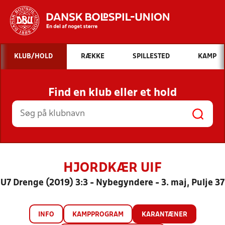
Hvad vil du søge efter?
KLUB/HOLD
RÆKKE
SPILLESTED
KAMP
INDHOLD OG NYHEDER
Find en klub eller et hold
STILLINGER, RESULTATER, KLUBBER OG
HOLD
HJORDKÆR UIF
U7 Drenge (2019) 3:3 - Nybegyndere - 3. maj, Pulje 37
INFO
KAMPPROGRAM
KARANTÆNER