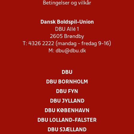
Betingelser og vilkår
Dansk Boldspil-Union
DBU Allé 1
2605 Brøndby
T: 4326 2222 (mandag - fredag 9-16)
M:
dbu@dbu.dk
DBU
DBU BORNHOLM
DBU FYN
DBU JYLLAND
DBU KØBENHAVN
DBU LOLLAND-FALSTER
DBU SJÆLLAND