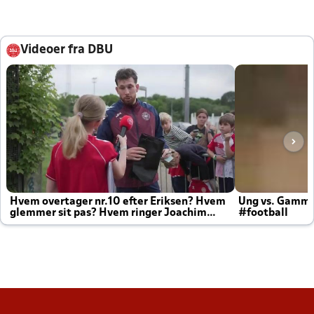
Videoer fra DBU
Hvem overtager nr.10 efter Eriksen? Hvem
Ung vs. Gamm
glemmer sit pas? Hvem ringer Joachim
#football
altid til efter kampe?