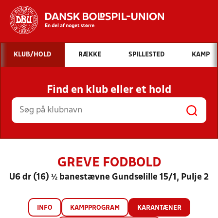
Hvad vil du søge efter?
KLUB/HOLD
RÆKKE
SPILLESTED
KAMP
INDHOLD OG NYHEDER
Find en klub eller et hold
STILLINGER, RESULTATER, KLUBBER OG
HOLD
GREVE FODBOLD
U6 dr (16) ½ banestævne Gundsølille 15/1, Pulje 2
INFO
KAMPPROGRAM
KARANTÆNER