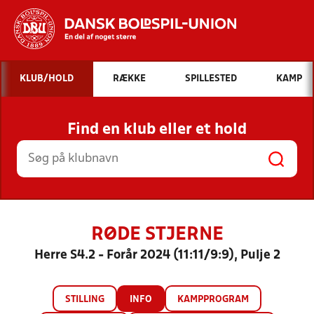
Hvad vil du søge efter?
KLUB/HOLD
RÆKKE
SPILLESTED
KAMP
INDHOLD OG NYHEDER
Find en klub eller et hold
STILLINGER, RESULTATER, KLUBBER OG
HOLD
RØDE STJERNE
Herre S4.2 - Forår 2024 (11:11/9:9), Pulje 2
STILLING
INFO
KAMPPROGRAM