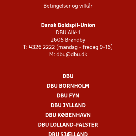
Betingelser og vilkår
Dansk Boldspil-Union
DBU Allé 1
2605 Brøndby
T: 4326 2222 (mandag - fredag 9-16)
M:
dbu@dbu.dk
DBU
DBU BORNHOLM
DBU FYN
DBU JYLLAND
DBU KØBENHAVN
DBU LOLLAND-FALSTER
DBU SJÆLLAND