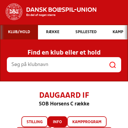
Hvad vil du søge efter?
KLUB/HOLD
RÆKKE
SPILLESTED
KAMP
INDHOLD OG NYHEDER
Find en klub eller et hold
STILLINGER, RESULTATER, KLUBBER OG
HOLD
DAUGAARD IF
SOB Horsens C række
STILLING
INFO
KAMPPROGRAM