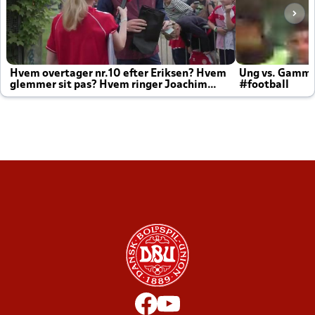
Hvem overtager nr.10 efter Eriksen? Hvem
Ung vs. Gamm
glemmer sit pas? Hvem ringer Joachim
#football
altid til efter kampe?