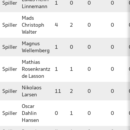
Spiller
1
0
0
0
Linnemann
Mads
Spiller
Christoph
4
2
0
0
Walter
Magnus
Spiller
1
0
0
0
Wellemberg
Mathias
Spiller
Rosenkrantz
1
1
0
0
de Lasson
Nikolaos
Spiller
11
2
0
0
Larsen
Oscar
Spiller
Dahlin
0
1
0
0
Hansen