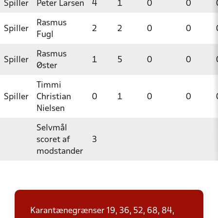
Spiller
Peter Larsen
4
1
0
0
Rasmus
Spiller
2
2
0
0
Fugl
Rasmus
Spiller
1
5
0
0
Øster
Timmi
Spiller
Christian
0
1
0
0
Nielsen
Selvmål
scoret af
3
modstander
Karantænegrænser 19, 36, 52, 68, 84,