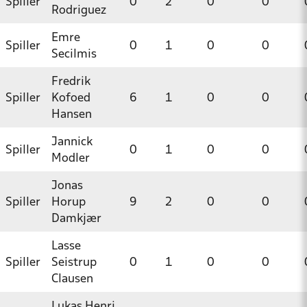
Spiller
0
2
0
0
Rodriguez
Emre
Spiller
0
1
0
0
Secilmis
Fredrik
Spiller
Kofoed
6
1
0
0
Hansen
Jannick
Spiller
0
1
0
0
Modler
Jonas
Spiller
Horup
9
2
0
0
Damkjær
Lasse
Spiller
Seistrup
0
1
0
0
Clausen
Lukas Henri