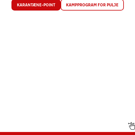
KARANTÆNE-POINT
KAMPPROGRAM FOR PULJE