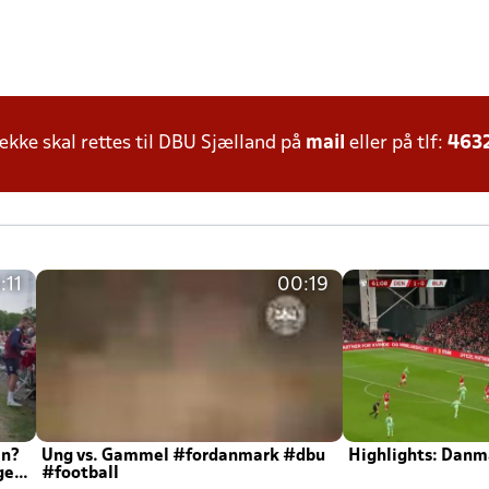
ke skal rettes til DBU Sjælland på
mail
eller på tlf:
463
:11
00:19
en?
Ung vs. Gammel #fordanmark #dbu
Highlights: Danma
ger
#football