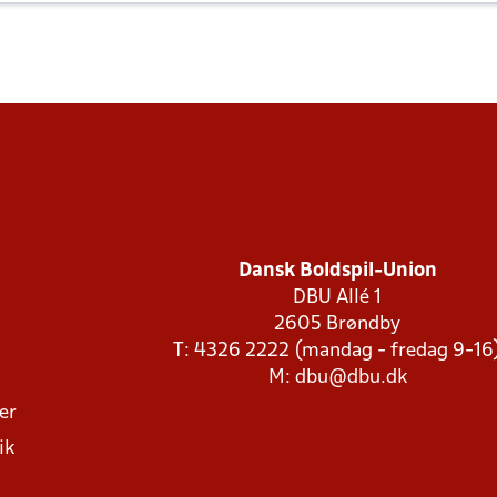
Dansk Boldspil-Union
DBU Allé 1
2605 Brøndby
T: 4326 2222 (mandag - fredag 9-16
M:
dbu@dbu.dk
ger
ik