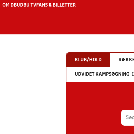
OM DBU
DBU TV
FANS & BILLETTER
KLUB/HOLD
RÆKK
UDVIDET KAMPSØGNING