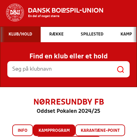
Hvad vil du søge efter?
KLUB/HOLD
RÆKKE
SPILLESTED
KAMP
INDHOLD OG NYHEDER
Find en klub eller et hold
STILLINGER, RESULTATER, KLUBBER OG
HOLD
NØRRESUNDBY FB
Oddset Pokalen 2024/25
INFO
KAMPPROGRAM
KARANTÆNE-POINT