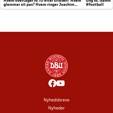
Hvem overtager nr.10 efter Eriksen? Hvem
Ung vs. Gamm
glemmer sit pas? Hvem ringer Joachim
#football
altid til efter kampe?
Nyhedsbreve
Nyheder