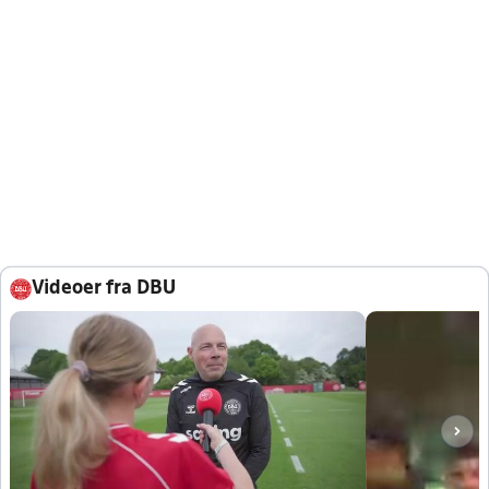
Videoer fra DBU