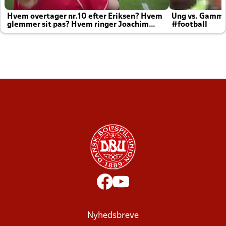
Hvem overtager nr.10 efter Eriksen? Hvem
Ung vs. Gamm
glemmer sit pas? Hvem ringer Joachim
#football
altid til efter kampe?
Nyhedsbreve