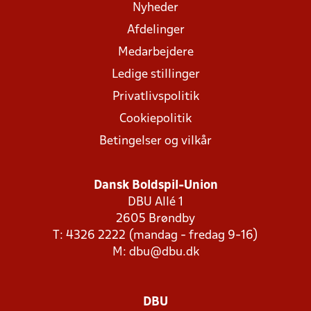
Nyheder
Afdelinger
Medarbejdere
Ledige stillinger
Privatlivspolitik
Cookiepolitik
Betingelser og vilkår
Dansk Boldspil-Union
DBU Allé 1
2605 Brøndby
T: 4326 2222 (mandag - fredag 9-16)
M:
dbu@dbu.dk
DBU