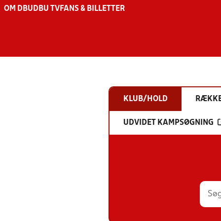
OM DBU
DBU TV
FANS & BILLETTER
KLUB/HOLD
RÆKK
UDVIDET KAMPSØGNING