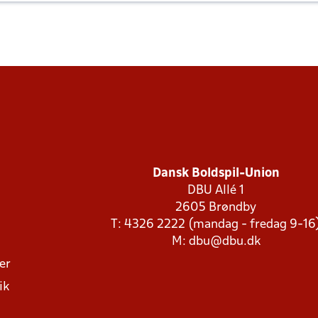
Dansk Boldspil-Union
DBU Allé 1
2605 Brøndby
T: 4326 2222 (mandag - fredag 9-16
M:
dbu@dbu.dk
ger
ik