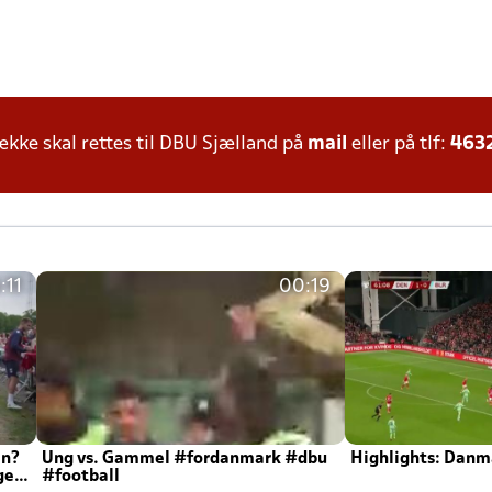
ke skal rettes til DBU Sjælland på
mail
eller på tlf:
463
:11
00:19
en?
Ung vs. Gammel #fordanmark #dbu
Highlights: Danma
ger
#football