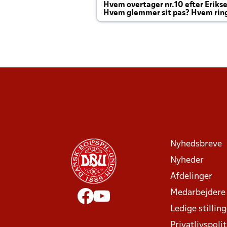
Hvem overtager nr.10 efter Eriks
Hvem glemmer sit pas? Hvem rin
Joachim altid til efter kampe?
Nyhedsbreve
Nyheder
Afdelinger
Medarbejdere
Ledige stillin
Privatlivspolit