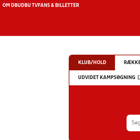
OM DBU
DBU TV
FANS & BILLETTER
KLUB/HOLD
RÆKK
UDVIDET KAMPSØGNING