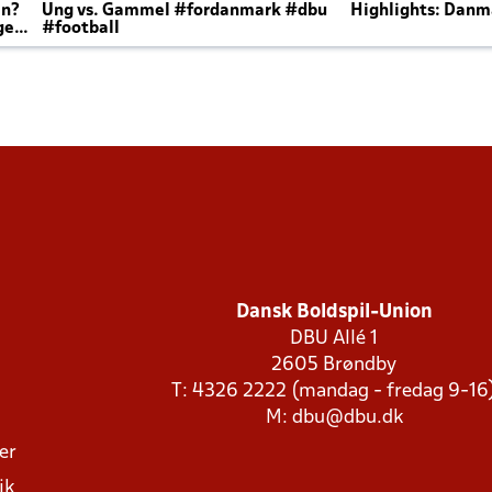
en?
Ung vs. Gammel #fordanmark #dbu
Highlights: Danma
ger
#football
Dansk Boldspil-Union
DBU Allé 1
2605 Brøndby
T: 4326 2222 (mandag - fredag 9-16
M:
dbu@dbu.dk
ger
ik