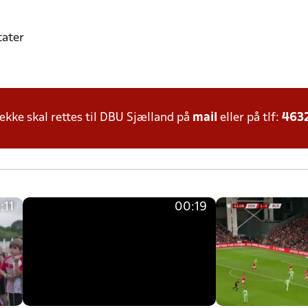
tater
ke skal rettes til DBU Sjælland på
mail
eller på tlf:
463
:11
00:19