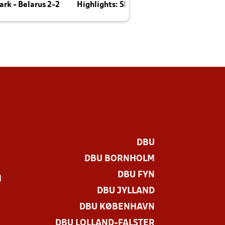
rk - Belarus 2-2
Highlights: Skotland - Danmark 4-2
J
E
DBU
DBU BORNHOLM
DBU FYN
)
DBU JYLLAND
DBU KØBENHAVN
DBU LOLLAND-FALSTER