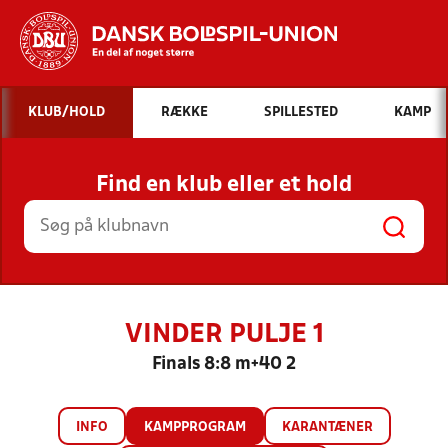
Hvad vil du søge efter?
KLUB/HOLD
RÆKKE
SPILLESTED
KAMP
INDHOLD OG NYHEDER
Find en klub eller et hold
STILLINGER, RESULTATER, KLUBBER OG
HOLD
VINDER PULJE 1
Finals 8:8 m+40 2
INFO
KAMPPROGRAM
KARANTÆNER