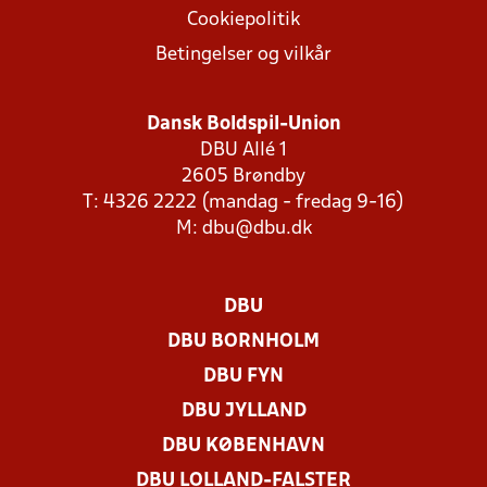
Cookiepolitik
Betingelser og vilkår
Dansk Boldspil-Union
DBU Allé 1
2605 Brøndby
T: 4326 2222 (mandag - fredag 9-16)
M:
dbu@dbu.dk
DBU
DBU BORNHOLM
DBU FYN
DBU JYLLAND
DBU KØBENHAVN
DBU LOLLAND-FALSTER