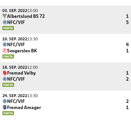
03. SEP. 2022
13:00
Albertslund BS 72
1
NFC/VIF
5
10. SEP. 2022
13:30
NFC/VIF
4
Svogerslev BK
1
18. SEP. 2022
12:00
Fremad Valby
1
NFC/VIF
2
24. SEP. 2022
13:30
NFC/VIF
2
Fremad Amager
1