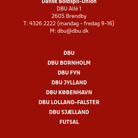
Dansk Boldspil-Union
DBU Allé 1
2605 Brøndby
T: 4326 2222 (mandag - fredag 9-16)
M:
dbu@dbu.dk
DBU
DBU BORNHOLM
DBU FYN
DBU JYLLAND
DBU KØBENHAVN
DBU LOLLAND-FALSTER
DBU SJÆLLAND
FUTSAL