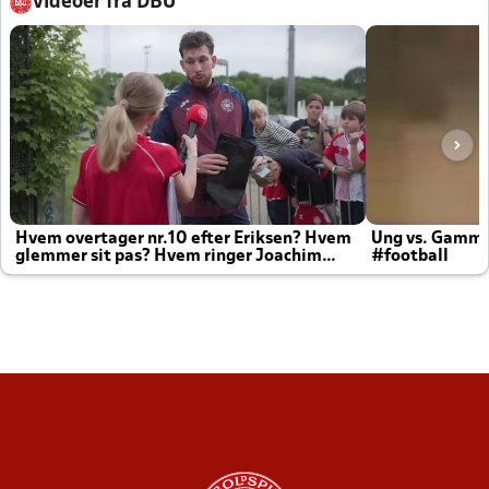
Videoer fra DBU
Hvem overtager nr.10 efter Eriksen? Hvem
Ung vs. Gamm
glemmer sit pas? Hvem ringer Joachim
#football
altid til efter kampe?