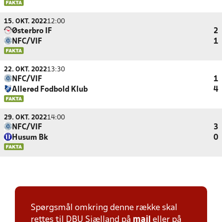
15. OKT. 2022
12:00
Østerbro IF
2
NFC/VIF
1
22. OKT. 2022
13:30
NFC/VIF
1
Allerød Fodbold Klub
4
29. OKT. 2022
14:00
NFC/VIF
3
Husum Bk
0
Spørgsmål omkring denne række skal
rettes til DBU Sjælland på
mail
eller på