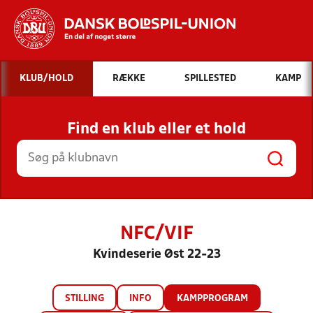
Hvad vil du søge efter?
KLUB/HOLD
RÆKKE
SPILLESTED
KAMP
INDHOLD OG NYHEDER
Find en klub eller et hold
STILLINGER, RESULTATER, KLUBBER OG
HOLD
NFC/VIF
Kvindeserie Øst 22-23
STILLING
INFO
KAMPPROGRAM