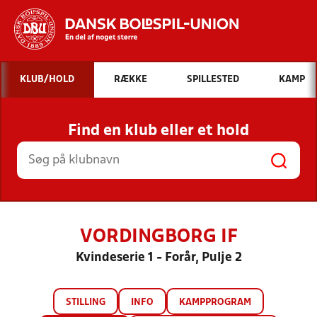
Hvad vil du søge efter?
KLUB/HOLD
RÆKKE
SPILLESTED
KAMP
INDHOLD OG NYHEDER
Find en klub eller et hold
STILLINGER, RESULTATER, KLUBBER OG
HOLD
VORDINGBORG IF
Kvindeserie 1 - Forår, Pulje 2
STILLING
INFO
KAMPPROGRAM