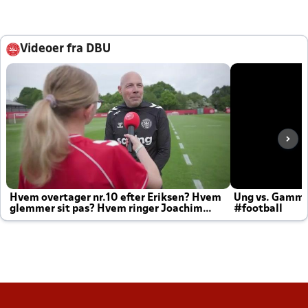
Videoer fra DBU
Hvem overtager nr.10 efter Eriksen? Hvem
Ung vs. Gamm
glemmer sit pas? Hvem ringer Joachim
#football
altid til efter kampe?