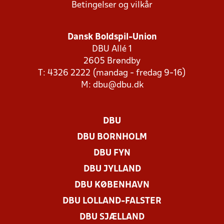
Betingelser og vilkår
Dansk Boldspil-Union
DBU Allé 1
2605 Brøndby
T: 4326 2222 (mandag - fredag 9-16)
M:
dbu@dbu.dk
DBU
DBU BORNHOLM
DBU FYN
DBU JYLLAND
DBU KØBENHAVN
DBU LOLLAND-FALSTER
DBU SJÆLLAND