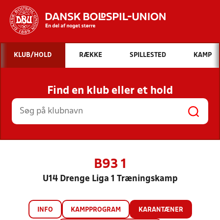
Hvad vil du søge efter?
KLUB/HOLD
RÆKKE
SPILLESTED
KAMP
INDHOLD OG NYHEDER
Find en klub eller et hold
STILLINGER, RESULTATER, KLUBBER OG
HOLD
B93 1
U14 Drenge Liga 1 Træningskamp
INFO
KAMPPROGRAM
KARANTÆNER