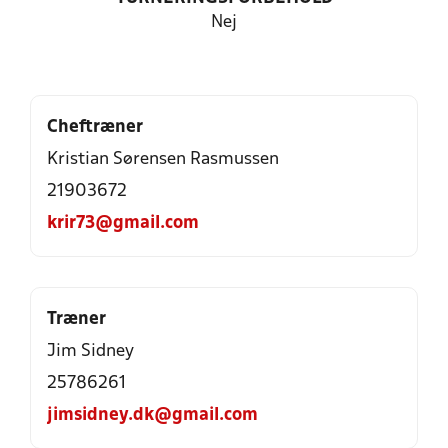
Nej
Cheftræner
Kristian Sørensen Rasmussen
21903672
krir73@gmail.com
Træner
Jim Sidney
25786261
jimsidney.dk@gmail.com