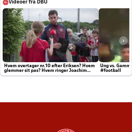
Videoer fra DBU
Hvem overtager nr.10 efter Eriksen? Hvem
Ung vs. Gamm
glemmer sit pas? Hvem ringer Joachim
#football
altid til efter kampe?