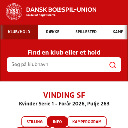
Hvad vil du søge efter?
KLUB/HOLD
RÆKKE
SPILLESTED
KAMP
INDHOLD OG NYHEDER
Find en klub eller et hold
STILLINGER, RESULTATER, KLUBBER OG
HOLD
VINDING SF
Kvinder Serie 1 - Forår 2026, Pulje 263
STILLING
INFO
KAMPPROGRAM