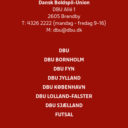
Dansk Boldspil-Union
DBU Allé 1
2605 Brøndby
T: 4326 2222 (mandag - fredag 9-16)
M:
dbu@dbu.dk
DBU
DBU BORNHOLM
DBU FYN
DBU JYLLAND
DBU KØBENHAVN
DBU LOLLAND-FALSTER
DBU SJÆLLAND
FUTSAL