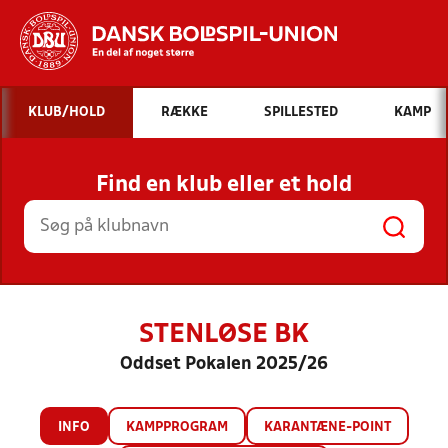
Hvad vil du søge efter?
KLUB/HOLD
RÆKKE
SPILLESTED
KAMP
INDHOLD OG NYHEDER
Find en klub eller et hold
STILLINGER, RESULTATER, KLUBBER OG
HOLD
STENLØSE BK
Oddset Pokalen 2025/26
INFO
KAMPPROGRAM
KARANTÆNE-POINT