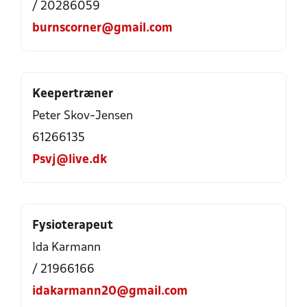
/ 20286059
burnscorner@gmail.com
Keepertræner
Peter Skov-Jensen
61266135
Psvj@live.dk
Fysioterapeut
Ida Karmann
/ 21966166
idakarmann20@gmail.com