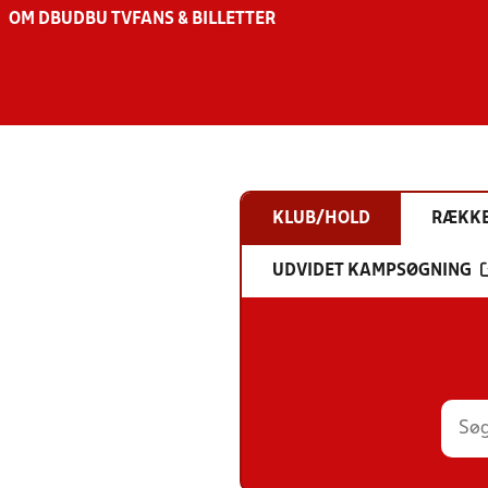
OM DBU
DBU TV
FANS & BILLETTER
KLUB/HOLD
RÆKK
UDVIDET KAMPSØGNING