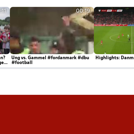
:11
00:19
en?
Ung vs. Gammel #fordanmark #dbu
Highlights: Danma
ger
#football