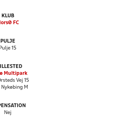
KLUB
orsØ FC
PULJE
Pulje 15
ILLESTED
ø Multipark
rsteds Vej 15
 Nykøbing M
PENSATION
Nej