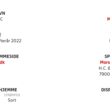
VN
FC
M
E
Efterår 2022
EMMESIDE
SP
.dk
Mors
H.C. Ø
7900
 HJEMME
DIS
STRØMPER
Sort