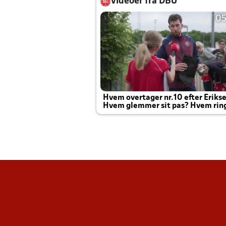
Videoer fra DBU
05
Hvem overtager nr.10 efter Eriks
Hvem glemmer sit pas? Hvem rin
Joachim altid til efter kampe?