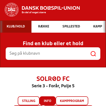
Hvad vil du søge efter?
KLUB/HOLD
RÆKKE
SPILLESTED
KAMP
INDHOLD OG NYHEDER
Find en klub eller et hold
STILLINGER, RESULTATER, KLUBBER OG
HOLD
SOLRØD FC
Serie 3 - Forår, Pulje 5
STILLING
INFO
KAMPPROGRAM