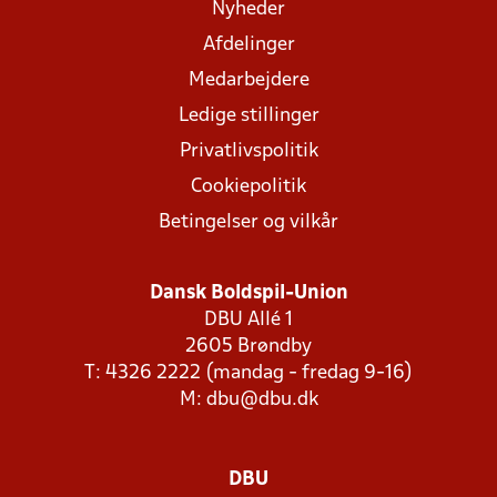
Nyheder
Afdelinger
Medarbejdere
Ledige stillinger
Privatlivspolitik
Cookiepolitik
Betingelser og vilkår
Dansk Boldspil-Union
DBU Allé 1
2605 Brøndby
T: 4326 2222 (mandag - fredag 9-16)
M:
dbu@dbu.dk
DBU