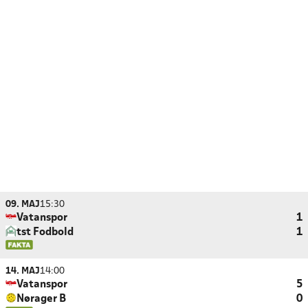
09. MAJ
15:30
Vatanspor
1
tst Fodbold
1
14. MAJ
14:00
Vatanspor
5
Nørager B
0