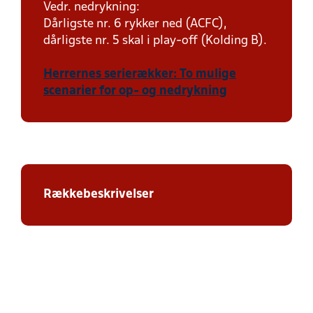
Vedr. nedrykning:
Dårligste nr. 6 rykker ned (ACFC),
dårligste nr. 5 skal i play-off (Kolding B).
Herrernes serierækker: To mulige
scenarier for op- og nedrykning
Rækkebeskrivelser