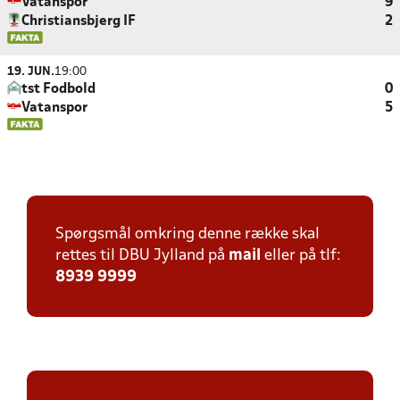
Vatanspor
9
Christiansbjerg IF
2
19. JUN.
19:00
tst Fodbold
0
Vatanspor
5
Spørgsmål omkring denne række skal
rettes til DBU Jylland på
mail
eller på tlf:
8939 9999