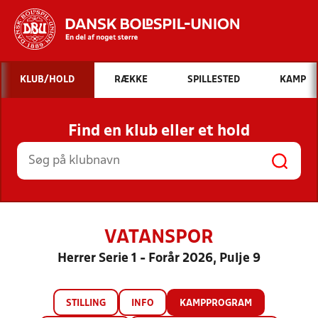
Hvad vil du søge efter?
KLUB/HOLD
RÆKKE
SPILLESTED
KAMP
INDHOLD OG NYHEDER
Find en klub eller et hold
STILLINGER, RESULTATER, KLUBBER OG
HOLD
VATANSPOR
Herrer Serie 1 - Forår 2026, Pulje 9
STILLING
INFO
KAMPPROGRAM