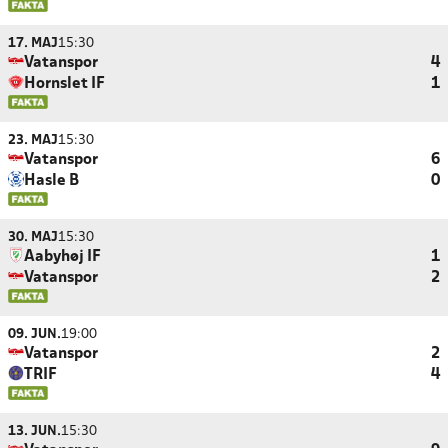
17. MAJ
15:30
Vatanspor
4
Hornslet IF
1
23. MAJ
15:30
Vatanspor
6
Hasle B
0
30. MAJ
15:30
Aabyhøj IF
1
Vatanspor
2
09. JUN.
19:00
Vatanspor
2
TRIF
4
13. JUN.
15:30