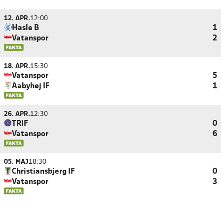
12. APR.
12:00
Hasle B
1
Vatanspor
2
18. APR.
15:30
Vatanspor
5
Aabyhøj IF
1
26. APR.
12:30
TRIF
0
Vatanspor
6
05. MAJ
18:30
Christiansbjerg IF
0
Vatanspor
3