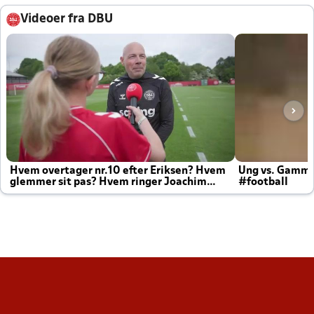
Videoer fra DBU
Hvem overtager nr.10 efter Eriksen? Hvem
Ung vs. Gamm
glemmer sit pas? Hvem ringer Joachim
#football
altid til efter kampe?