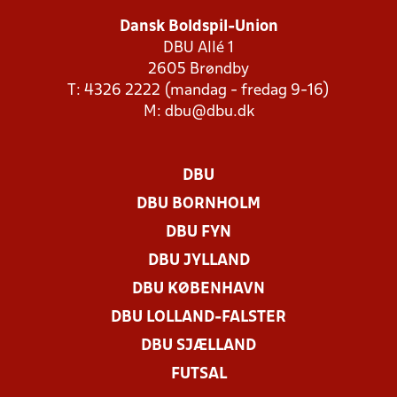
Dansk Boldspil-Union
DBU Allé 1
2605 Brøndby
T: 4326 2222 (mandag - fredag 9-16)
M:
dbu@dbu.dk
DBU
DBU BORNHOLM
DBU FYN
DBU JYLLAND
DBU KØBENHAVN
DBU LOLLAND-FALSTER
DBU SJÆLLAND
FUTSAL