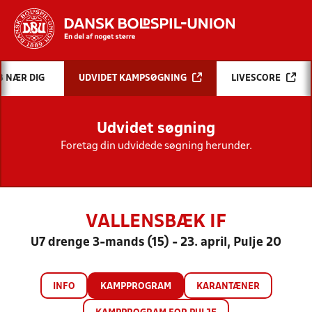
Hvad vil du søge efter?
B NÆR DIG
UDVIDET KAMPSØGNING
LIVESCORE
INDHOLD OG NYHEDER
Udvidet søgning
STILLINGER, RESULTATER, KLUBBER OG
HOLD
Foretag din udvidede søgning herunder.
VALLENSBÆK IF
U7 drenge 3-mands (15) - 23. april, Pulje 20
INFO
KAMPPROGRAM
KARANTÆNER