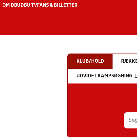
OM DBU
DBU TV
FANS & BILLETTER
KLUB/HOLD
RÆKK
UDVIDET KAMPSØGNING