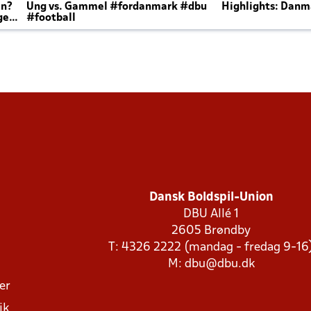
en?
Ung vs. Gammel #fordanmark #dbu
Highlights: Danma
ger
#football
Dansk Boldspil-Union
DBU Allé 1
2605 Brøndby
T: 4326 2222 (mandag - fredag 9-16
M:
dbu@dbu.dk
ger
ik