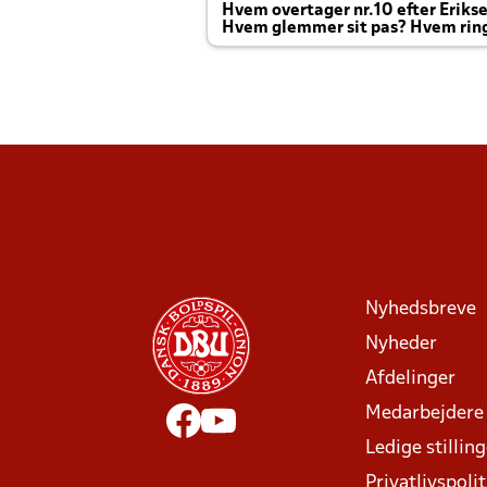
Hvem overtager nr.10 efter Eriks
Hvem glemmer sit pas? Hvem rin
Joachim altid til efter kampe?
Nyhedsbreve
Nyheder
Afdelinger
Medarbejdere
Ledige stillin
Privatlivspolit