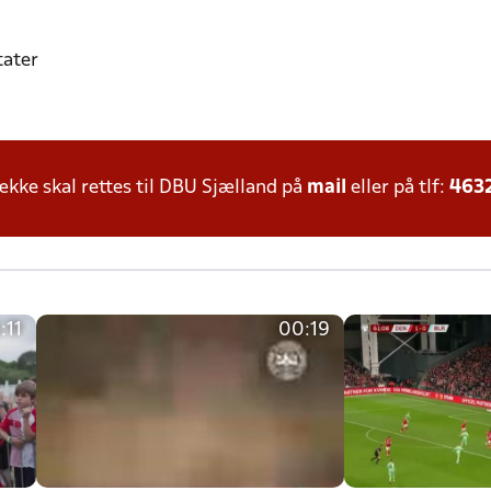
tater
ke skal rettes til DBU Sjælland på
mail
eller på tlf:
463
:11
00:19