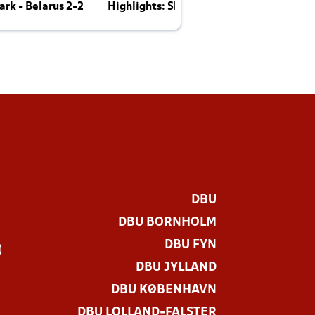
rk - Belarus 2-2
Highlights: Skotland - Danmark 4-2
J
E
DBU
DBU BORNHOLM
DBU FYN
)
DBU JYLLAND
DBU KØBENHAVN
DBU LOLLAND-FALSTER