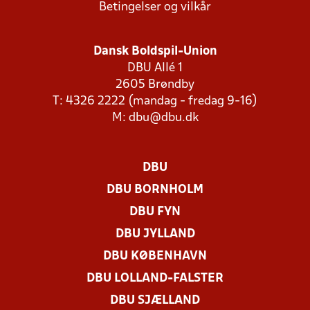
Betingelser og vilkår
Dansk Boldspil-Union
DBU Allé 1
2605 Brøndby
T: 4326 2222 (mandag - fredag 9-16)
M:
dbu@dbu.dk
DBU
DBU BORNHOLM
DBU FYN
DBU JYLLAND
DBU KØBENHAVN
DBU LOLLAND-FALSTER
DBU SJÆLLAND