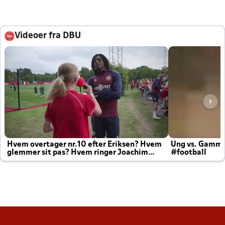
Videoer fra DBU
Hvem overtager nr.10 efter Eriksen? Hvem
Ung vs. Gamm
glemmer sit pas? Hvem ringer Joachim
#football
altid til efter kampe?