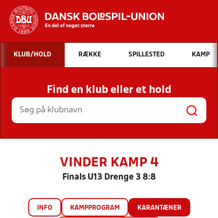
Hvad vil du søge efter?
KLUB/HOLD
RÆKKE
SPILLESTED
KAMP
INDHOLD OG NYHEDER
Find en klub eller et hold
STILLINGER, RESULTATER, KLUBBER OG
HOLD
VINDER KAMP 4
Finals U13 Drenge 3 8:8
INFO
KAMPPROGRAM
KARANTÆNER