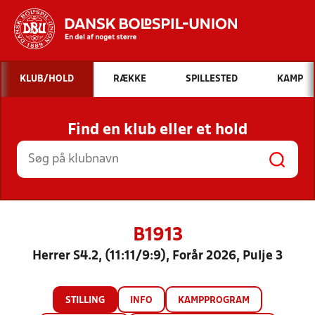
Hvad vil du søge efter?
KLUB/HOLD
RÆKKE
SPILLESTED
KAMP
INDHOLD OG NYHEDER
Find en klub eller et hold
STILLINGER, RESULTATER, KLUBBER OG
HOLD
B1913
Herrer S4.2, (11:11/9:9), Forår 2026, Pulje 3
STILLING
INFO
KAMPPROGRAM