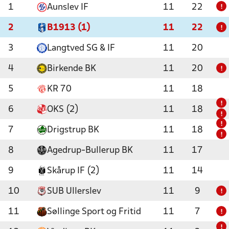
1
Aunslev IF
11
22
!
2
B1913 (1)
11
22
!
3
Langtved SG & IF
11
20
4
Birkende BK
11
20
!
5
KR 70
11
18
!
6
OKS (2)
11
18
!
!
7
Drigstrup BK
11
18
!
8
Agedrup-Bullerup BK
11
17
9
Skårup IF (2)
11
14
10
SUB Ullerslev
11
9
!
11
Søllinge Sport og Fritid
11
7
!
!