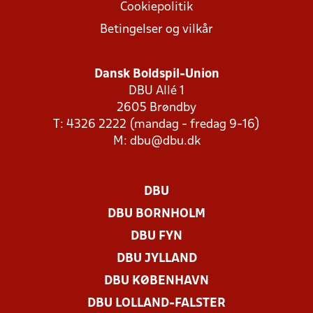
Cookiepolitik
Betingelser og vilkår
Dansk Boldspil-Union
DBU Allé 1
2605 Brøndby
T: 4326 2222 (mandag - fredag 9-16)
M:
dbu@dbu.dk
DBU
DBU BORNHOLM
DBU FYN
DBU JYLLAND
DBU KØBENHAVN
DBU LOLLAND-FALSTER