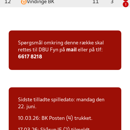
12
Vindinge BK
11
3
!
Spørgsmål omkring denne række skal
rettes til DBU Fyn på
mail
eller på tlf:
6617 8218
Sidste tilladte spilledato: mandag den
22. juni.
10.03.26: BK Posten (4) trukket.