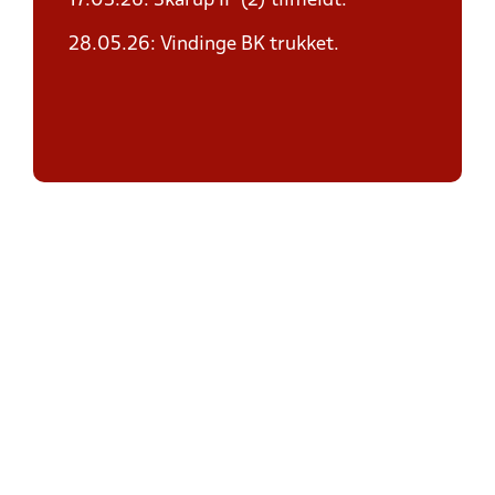
17.03.26: Skårup IF (2) tilmeldt.
28.05.26: Vindinge BK trukket.