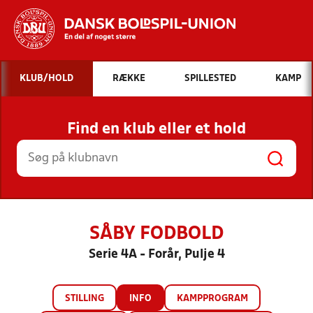
Hvad vil du søge efter?
KLUB/HOLD
RÆKKE
SPILLESTED
KAMP
INDHOLD OG NYHEDER
Find en klub eller et hold
STILLINGER, RESULTATER, KLUBBER OG
HOLD
SÅBY FODBOLD
Serie 4A - Forår, Pulje 4
STILLING
INFO
KAMPPROGRAM