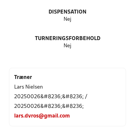
DISPENSATION
Nej
TURNERINGSFORBEHOLD
Nej
Træner
Lars Nielsen
20250026&#8236;&#8236; /
20250026&#8236;&#8236;
lars.dvros@gmail.com