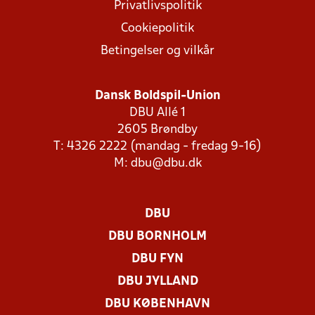
Privatlivspolitik
Cookiepolitik
Betingelser og vilkår
Dansk Boldspil-Union
DBU Allé 1
2605 Brøndby
T: 4326 2222 (mandag - fredag 9-16)
M:
dbu@dbu.dk
DBU
DBU BORNHOLM
DBU FYN
DBU JYLLAND
DBU KØBENHAVN