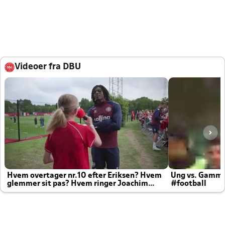
Videoer fra DBU
Hvem overtager nr.10 efter Eriksen? Hvem
Ung vs. Gamm
glemmer sit pas? Hvem ringer Joachim
#football
altid til efter kampe?