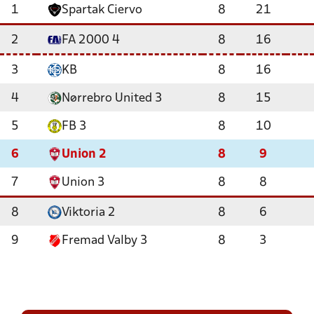
1
Spartak Ciervo
8
21
2
FA 2000 4
8
16
3
KB
8
16
4
Nørrebro United 3
8
15
5
FB 3
8
10
6
Union 2
8
9
7
Union 3
8
8
8
Viktoria 2
8
6
9
Fremad Valby 3
8
3