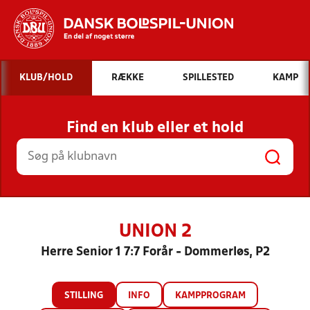
Hvad vil du søge efter?
KLUB/HOLD
RÆKKE
SPILLESTED
KAMP
INDHOLD OG NYHEDER
Find en klub eller et hold
STILLINGER, RESULTATER, KLUBBER OG
HOLD
UNION 2
Herre Senior 1 7:7 Forår - Dommerløs, P2
STILLING
INFO
KAMPPROGRAM