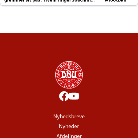
glemmer sit pas? Hvem ringer Joachim
#football
altid til efter kampe?
Nyhedsbreve
Nyheder
Afdelinger