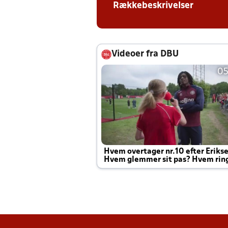
Rækkebeskrivelser
Videoer fra DBU
05
Hvem overtager nr.10 efter Eriks
Hvem glemmer sit pas? Hvem rin
Joachim altid til efter kampe?