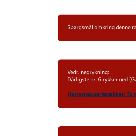
Spørgsmål omkring denne ræk
Vedr. nedrykning:
Dårligste nr. 6 rykker ned (Ga
Herrernes serierækker: To 