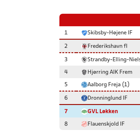
1
Skibsby-Højene IF
2
Frederikshavn fI
3
Strandby-Elling-Niel
4
Hjørring AIK Frem
5
Aalborg Freja (1)
6
Dronninglund IF
7
GVL Løkken
8
Flauenskjold IF