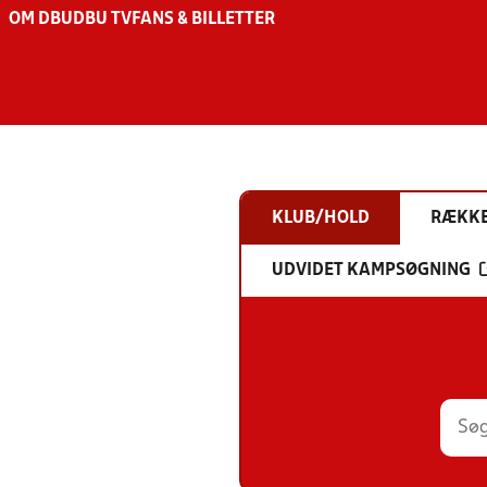
OM DBU
DBU TV
FANS & BILLETTER
KLUB/HOLD
RÆKK
UDVIDET KAMPSØGNING