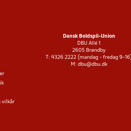
Dansk Boldspil-Union
DBU Allé 1
2605 Brøndby
T: 4326 2222 (mandag - fredag 9-16
M:
dbu@dbu.dk
ger
ik
 vilkår