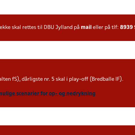
ke skal rettes til DBU Jylland på
mail
eller på tlf:
8939
lten fS), dårligste nr. 5 skal i play-off (Bredballe IF).
mulige scenarier for op- og nedrykning