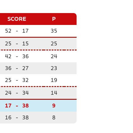
SCORE
P
52
-
17
35
25
-
15
25
42
-
36
24
36
-
27
23
25
-
32
19
24
-
34
14
17
-
38
9
16
-
38
8