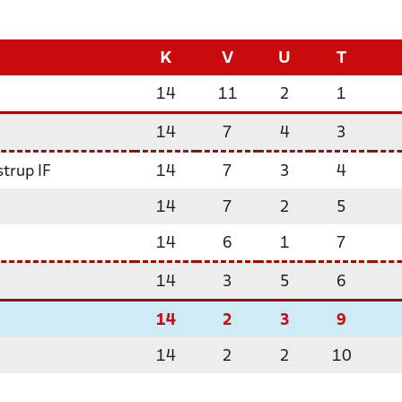
K
V
U
T
14
11
2
1
14
7
4
3
strup IF
14
7
3
4
14
7
2
5
14
6
1
7
14
3
5
6
14
2
3
9
14
2
2
10