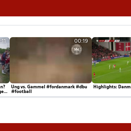
:11
00:19
en?
Ung vs. Gammel #fordanmark #dbu
Highlights: Danma
ger
#football