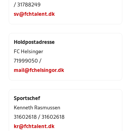
/ 31788249
sv@fchtalent.dk
Holdpostadresse
FC Helsingør
71999050 /
mail@fchelsingor.dk
Sportschef
Kenneth Rasmussen
31602618 / 31602618
kr@fchtalent.dk