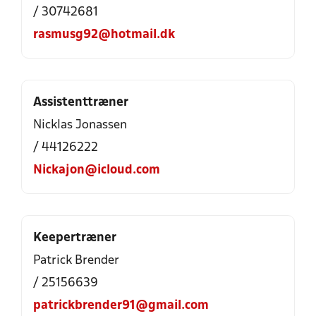
/ 30742681
rasmusg92@hotmail.dk
Assistenttræner
Nicklas Jonassen
/ 44126222
Nickajon@icloud.com
Keepertræner
Patrick Brender
/ 25156639
patrickbrender91@gmail.com