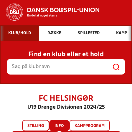
Hvad vil du søge efter?
KLUB/HOLD
RÆKKE
SPILLESTED
KAMP
INDHOLD OG NYHEDER
Find en klub eller et hold
STILLINGER, RESULTATER, KLUBBER OG
HOLD
FC HELSINGØR
U19 Drenge Divisionen 2024/25
STILLING
INFO
KAMPPROGRAM