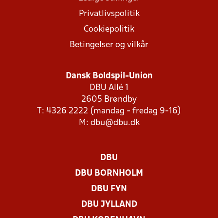
Privatlivspolitik
Cookiepolitik
Betingelser og vilkår
Dansk Boldspil-Union
DBU Allé 1
2605 Brøndby
T: 4326 2222 (mandag - fredag 9-16)
M:
dbu@dbu.dk
DBU
DBU BORNHOLM
DBU FYN
DBU JYLLAND