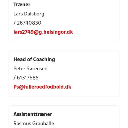
Træner
Lars Dalsborg
/ 26740830
lars2749@g.helsingor.dk
Head of Coaching
Peter Sørensen
/ 61317685
Ps@hilleroedfodbold.dk
Assistenttræner
Rasmus Grauballe