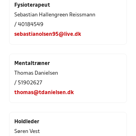
Fysioterapeut
Sebastian Hallengreen Reissmann
/ 40184549
sebastianolsen95@live.dk
Mentaltræner
Thomas Danielsen
/ 51902627
thomas@tdanielsen.dk
Holdleder
Søren Vest