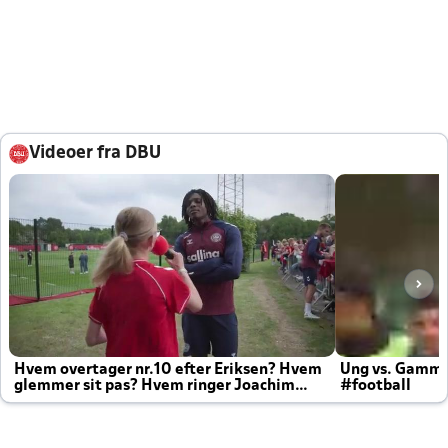
Videoer fra DBU
Hvem overtager nr.10 efter Eriksen? Hvem
Ung vs. Gamm
glemmer sit pas? Hvem ringer Joachim
#football
altid til efter kampe?