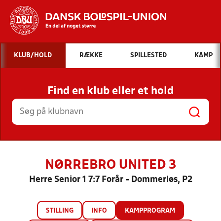
Hvad vil du søge efter?
KLUB/HOLD
RÆKKE
SPILLESTED
KAMP
INDHOLD OG NYHEDER
Find en klub eller et hold
STILLINGER, RESULTATER, KLUBBER OG
HOLD
NØRREBRO UNITED 3
Herre Senior 1 7:7 Forår - Dommerløs, P2
STILLING
INFO
KAMPPROGRAM