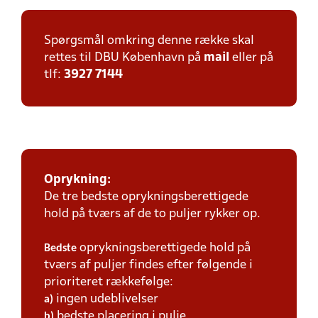
Spørgsmål omkring denne række skal
rettes til DBU København på
mail
eller på
tlf:
3927 7144
Oprykning:
De tre bedste oprykningsberettigede
hold på tværs af de to puljer rykker op.
oprykningsberettigede hold på
Bedste
tværs af puljer findes efter følgende i
prioriteret rækkefølge:
ingen udeblivelser
a)
bedste placering i pulje
b)