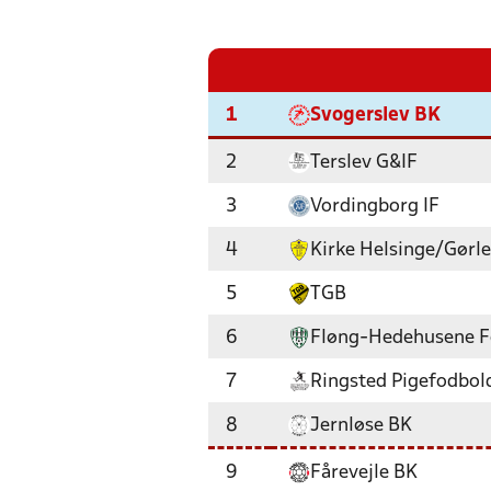
1
Svogerslev BK
2
Terslev G&IF
3
Vordingborg IF
4
Kirke Helsinge/Gørl
5
TGB
6
Fløng-Hedehusene F
7
Ringsted Pigefodbol
8
Jernløse BK
9
Fårevejle BK