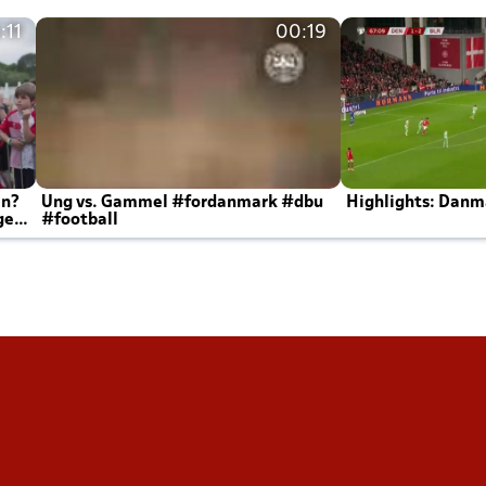
:11
00:19
en?
Ung vs. Gammel #fordanmark #dbu
Highlights: Danma
ger
#football