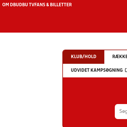
OM DBU
DBU TV
FANS & BILLETTER
KLUB/HOLD
RÆKK
UDVIDET KAMPSØGNING