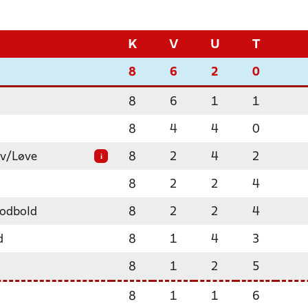
K
V
U
T
8
6
2
0
8
6
1
1
8
4
4
0
ev/Løve
8
2
4
2
i
8
2
2
4
odbold
8
2
2
4
d
8
1
4
3
8
1
2
5
8
1
1
6