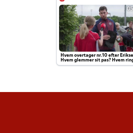
05
Hvem overtager nr.10 efter Eriks
Hvem glemmer sit pas? Hvem rin
Joachim altid til efter kampe?