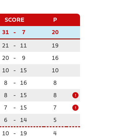
SCORE
P
31
-
7
20
21
-
11
19
20
-
9
16
10
-
15
10
8
-
16
8
8
-
15
8
!
7
-
15
7
!
6
-
14
5
10
-
19
4